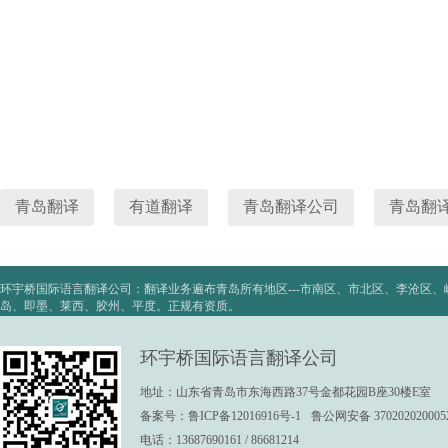
青岛翻译
有道翻译
青岛翻译公司
青岛翻
环宇桥国际语言翻译公司：翻译业务遍布青岛所有地区---市南区、市北区、李沧区
岛、即墨、莱西、胶州、平度。正规有资质。
环宇桥国际语言翻译公司
地址：山东省青岛市东海西路37号金都花园B座30楼E室
备案号：
鲁ICP备12016916号-1
鲁公网安备 370202020005
电话：13687690161 / 86681214