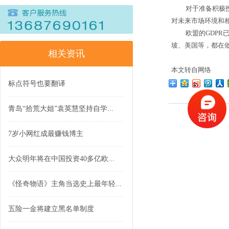
对于准备积极
对未来市场环境和
欧盟的
GDPR
坡、美国等，都在
相关资讯
本文转自网络
标点符号也要翻译
青岛“拾荒大姐”袁英慧坚持自学...
7岁小网红成最赚钱博主
大众明年将在中国投资40多亿欧...
《怪奇物语》主角当选史上最年轻...
五险一金将建立黑名单制度