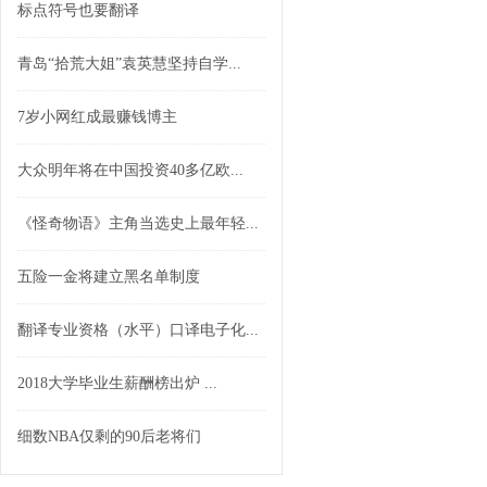
标点符号也要翻译
青岛“拾荒大姐”袁英慧坚持自学...
7岁小网红成最赚钱博主
大众明年将在中国投资40多亿欧...
《怪奇物语》主角当选史上最年轻...
五险一金将建立黑名单制度
翻译专业资格（水平）口译电子化...
2018大学毕业生薪酬榜出炉 ...
细数NBA仅剩的90后老将们