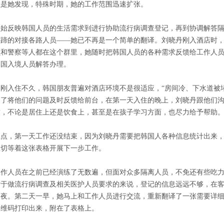
但是她发现，特殊时期，她的工作范围迅速扩张。
开始反映韩国人员的生活需求到进行协助流行病调查登记，再到协调解答
停蹄的对接各路人员——她已不再是一个简单的翻译。刘晓丹刚入酒店时
员和警察等人都在这个群里，她随时把韩国人员的各种需求反馈给工作人
韩国入境人员解答办理。
刚刚入住不久，韩国朋友普遍对酒店环境不是很适应，“房间冷、下水道被
为了将他们的问题及时反馈给前台，在第一天入住的晚上，刘晓丹跟他们
求，不论是居住上还是饮食上，甚至是在孩子学习方面，也尽力给予帮助
12点，第一天工作还没结束，因为刘晓丹需要把韩国人各种信息统计出来
急切等着这张表格开展下一步工作。
工作人员在之前已经演练了无数遍，但面对众多隔离人员，不免还有些吃
对于做流行病调查及相关医护人员要求的来说，登记的信息远远不够，在
深夜。第二天一早，她马上和工作人员进行交流，重新翻译了一张需要详
二维码打印出来，附在了表格上。