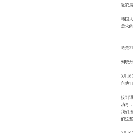
近凌
韩国
需求的
送走3
刘晓丹
3月1
向他
接到
消毒
我们
们这