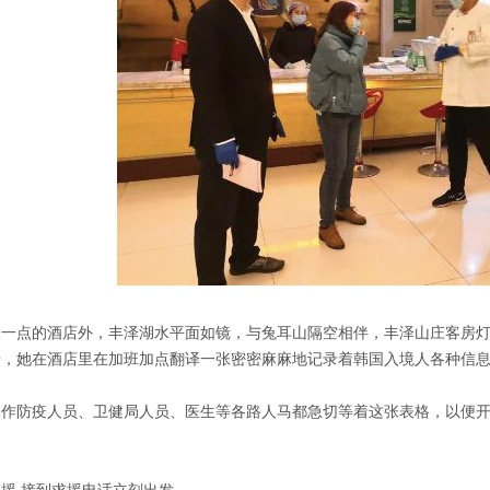
晨一点的酒店外，丰泽湖水平面如镜，与兔耳山隔空相伴，丰泽山庄客房
景，她在酒店里在加班加点翻译一张密密麻麻地记录着韩国入境人各种信
工作防疫人员、卫健局人员、医生等各路人马都急切等着这张表格，以便