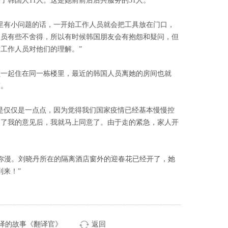
来了韩国人11人。这是她前前后后共服务的31人。
里有小问题的话，一开始工作人员就会把工具放在门口，
人员有些不舍得，所以有时候韩国朋友会有抱怨和疑问，但
工作人员对他们的理解。”
员一起住在同一栋楼里，最近的韩国人员离她的房间也就
友。
是仅仅是一点点，因为觉得我们国家疫情已经基本慢慢控
问了我的意见后，我就马上同意了。由于走的紧急，家人开
园弥漫。刘晓丹所在的隔离酒店窗外的迎春花已经开了，她
到来！”
译的故事《翻译官》
返回