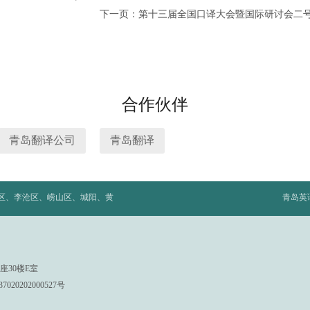
下一页：第十三届全国口译大会暨国际研讨会二
合作伙伴
青岛翻译公司
青岛翻译
北区、李沧区、崂山区、城阳、黄
青岛英
座30楼E室
020202000527号