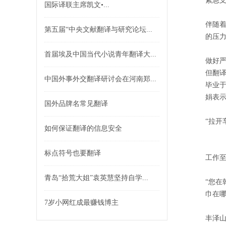
紧急支
国际译联主席凯文•...
伴随
第五届“中央文献翻译与研究论坛...
的压
首届埃及中国当代小说青年翻译大...
做好严
但翻
中国外事外交翻译研讨会在河南郑...
毕业
娟表
国外品牌名常见翻译
“拉开
如何保证翻译的信息安全
标点符号也要翻译
工作至
青岛“拾荒大姐”袁英慧坚持自学...
“您在
巾在
7岁小网红成最赚钱博主
丰泽山