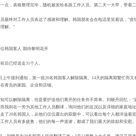
晨一点，表格整理完毕，随机被发给各路工作人员。第二天一大早，带着
人员最终对工作人员表达了感谢和理解。韩国朋友会在电话里笑着说，“疫
理解。”
1位韩国客人 期待黎明花开
前后已经送走31个人。
8日上午接到通知，第一批20名韩国客人解除隔离。14天的隔离期繁忙
们在青岛的家园、企业和店铺。
通知可以解除隔离，但是要护送他们离开的任务并不简单。刘晓丹回忆：“
，而我则在一旁为其他工作人员翻译，询问他们的近况以及详细的家庭地
送走了20名韩国人，从他们仅仅露出的双眼中，可以看出每个人都洋溢着
些工作人员有多疲惫，他们的每一声道谢，都成了我们最大的鼓励和安慰。