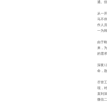
通。
从一
马不
作人
一为
由于
来，
的需
深夜
命，
尽管
现，
直到
微信