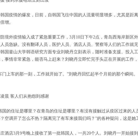
援 接到求援电话立刻出发
着韩国疫情的爆发，日前，自韩国飞往中国的人流量明显增多，尤其是距
力倍增。
防境外疫情输入成了紧急重要工作，3月10日下午2点，青岛西海岸新区
译人员急缺。没有翻译人员，医护人员、酒店人员、警察等人们的工作就
于韩国釜山大学韩语研究方面专业刘晓丹立刻表示，随时准备支援、投入
示，事情非常紧急，能否马上赶来？刘晓丹立即忙完手头正在开展的工作，
车门上车的那一刻，工作就开始了。”刘晓丹回忆起半个月前的那个瞬间。
凌晨 客人们从抱怨到感谢
韩国的住址是哪里？在青岛的住址是哪里？有没有接触过从疫区过来的人
哪？空调开了怎么不热？隔离完了有车来接我们吗？”的各种疑问，这是她
庄酒店3月9号晚上接收了第一批韩国人，一共20个人。刘晓丹一开始接