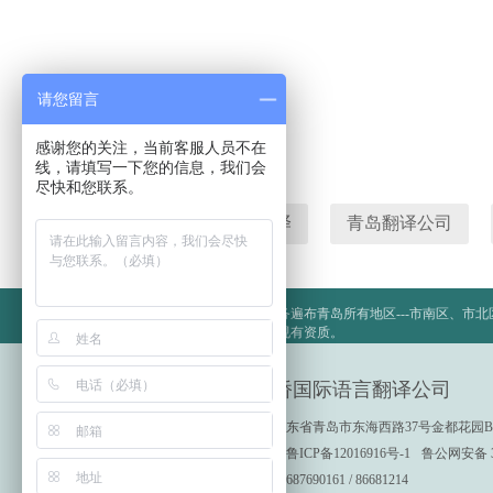
请您留言
感谢您的关注，当前客服人员不在
线，请填写一下您的信息，我们会
尽快和您联系。
青岛翻译
有道翻译
青岛翻译公司
环宇桥国际语言翻译公司：翻译业务遍布青岛所有地区---市南区、市
岛、即墨、莱西、胶州、平度。正规有资质。
环宇桥国际语言翻译公司
地址：山东省青岛市东海西路37号金都花园B
备案号：
鲁ICP备12016916号-1
鲁公网安备 37
电话：13687690161 / 86681214