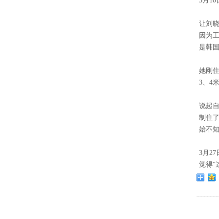
3月1
让刘
因为
是韩
她刚
3、4
说起
制住
始不
3月2
觉得“