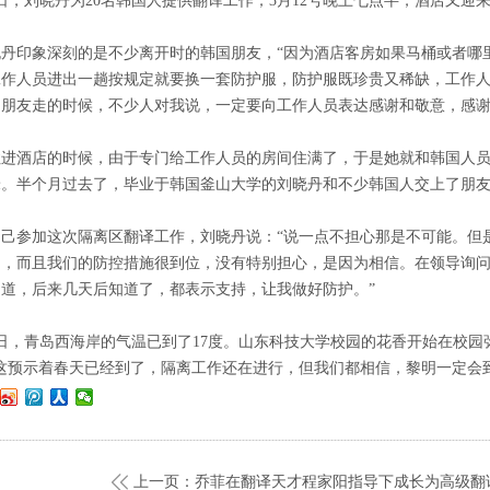
0日，刘晓丹为20名韩国人提供翻译工作；3月12号晚上七点半，酒店又迎
晓丹印象深刻的是不少离开时的韩国朋友，“因为酒店客房如果马桶或者哪
工作人员进出一趟按规定就要换一套防护服，防护服既珍贵又稀缺，工作
国朋友走的时候，不少人对我说，一定要向工作人员表达感谢和敬意，感谢
住进酒店的时候，由于专门给工作人员的房间住满了，于是她就和韩国人
米。半个月过去了，毕业于韩国釜山大学的刘晓丹和不少韩国人交上了朋
自己参加这次隔离区翻译工作，刘晓丹说：“说一点不担心那是不可能。但
了，而且我们的防控措施很到位，没有特别担心，是因为相信。在领导询
知道，后来几天后知道了，都表示支持，让我做好防护。”
7日，青岛西海岸的气温已到了17度。山东科技大学校园的花香开始在校
这预示着春天已经到了，隔离工作还在进行，但我们都相信，黎明一定会
上一页：乔菲在翻译天才程家阳指导下成长为高级翻