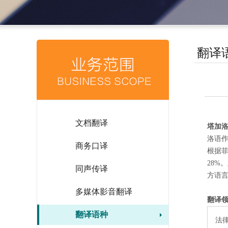
翻译
文档翻译
塔加
洛语
商务口译
根据菲
28%
同声传译
方语
多媒体影音翻译
翻译
翻译语种
法