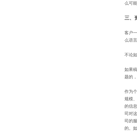
么可
三、
客户
么语
不论
如果
题的
作为
规模
的信
司对
司的
的。