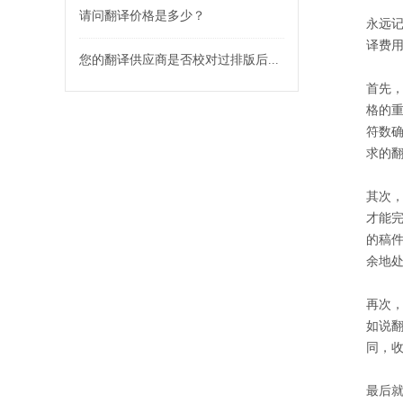
请问翻译价格是多少？
永远
译费
您的翻译供应商是否校对过排版后...
首先
格的重
符数
求的
其次，
才能
的稿
余地
再次
如说
同，
最后