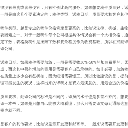
记得没有最贵或者最便宜，只有性价比高的服务。如果想要稿件质量好，
用一般是由这几个要素决定的：稿件类型、返稿日期、质量要求和客户其
，稿件类型。越是专业的稿件价格肯定是更高的，比如说法律、机械、生
要因素之一。对于一般稿件每个公司根据具体情况会有一个大概价格，通常
确定字数，表格类稿件是按照字数和复杂程度作为收费基础。所以在找翻
翻译公司。
返稿日期。如果稿件需要加急，一般是需要收30%-50%的加急费用的
完成，而这其中额外增加的费用是需要客户自己承担的。如非必要，加急
件在质量上多少会有些折扣，因为细活需要慢工。所以比较建议的是，提
处理可能发生的状况，这样出来的译稿才是双方最满意的。用最合适的价
，质量要求。翻译公司的标准是不同的，译员的水平也是参差不齐的。想
翻译一本书，如果是只想自己能够大概看懂，那么只需要译文做到通顺达
收费也就不同。
就是客户的其他要求，比如说盖章开发票和邮寄等。一般来说需要开发票