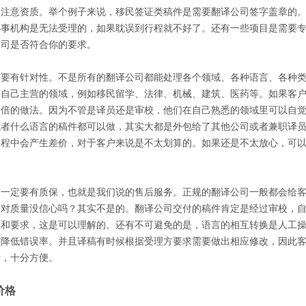
，注意资质。举个例子来说，移民签证类稿件是需要翻译公司签字盖章的
办事机构是无法受理的，如果耽误到行程就不好了。还有一些项目是需要
公司是否符合你的要求。
，要有针对性。不是所有的翻译公司都能处理各个领域、各种语言、各种
有自己主营的领域，例如移民留学、法律、机械、建筑、医药等。如果客
功倍的做法。因为不管是译员还是审校，他们在自己熟悉的领域里可以自
或者什么语言的稿件都可以做，其实大都是外包给了其他公司或者兼职译
过程中会产生差价，对于客户来说是不太划算的。如果还是不太放心，可
。
，一定要有质保，也就是我们说的售后服务。正规的翻译公司一般都会给
是对质量没信心吗？其实不是的。翻译公司交付的稿件肯定是经过审校，
议和要求，这是可以理解的。还有不可避免的是，语言的相互转换是人工
控降低错误率。并且译稿有时候根据受理方要求需要做出相应修改，因此
费，十分方便。
价格