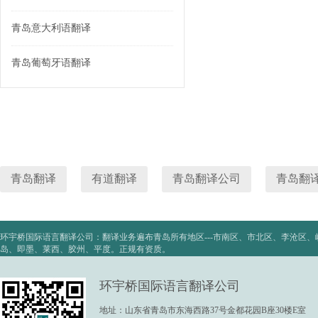
青岛意大利语翻译
青岛葡萄牙语翻译
青岛翻译
有道翻译
青岛翻译公司
青岛翻
环宇桥国际语言翻译公司：翻译业务遍布青岛所有地区---市南区、市北区、李沧区
岛、即墨、莱西、胶州、平度。正规有资质。
环宇桥国际语言翻译公司
地址：山东省青岛市东海西路37号金都花园B座30楼E室