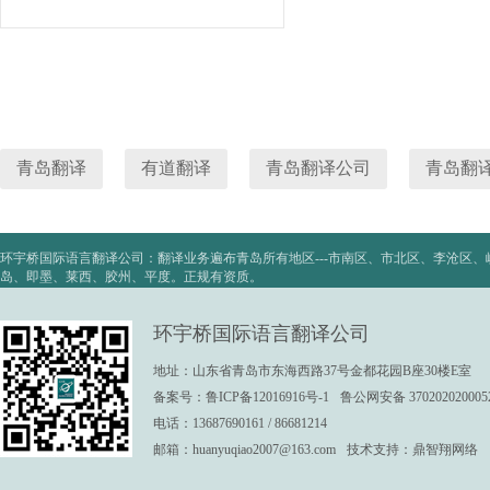
青岛翻译
有道翻译
青岛翻译公司
青岛翻
环宇桥国际语言翻译公司：翻译业务遍布青岛所有地区---市南区、市北区、李沧区
岛、即墨、莱西、胶州、平度。正规有资质。
环宇桥国际语言翻译公司
地址：山东省青岛市东海西路37号金都花园B座30楼E室
备案号：
鲁ICP备12016916号-1
鲁公网安备 370202020005
电话：13687690161 / 86681214
邮箱：
huanyuqiao2007@163.com
技术支持：
鼎智翔网络